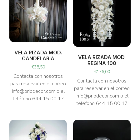
VELA RIZADA MOD.
VELA RIZADA MOD.
CANDELARIA
REGINA 100
€
38,50
€
176,00
Contacta con nosotros
Contacta con nosotros
para reservar en el correo
para reservar en el correo
info@priodecor.com o el
info@priodecor.com o el
teléfono 644 15 00 17
teléfono 644 15 00 17