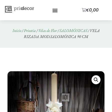
0
€
0,00
Inicio
/
Priostía
/
Velas de Flor
/
SALOMÓNICAS
/ VELA
RIZADA MOD.SALOMÓNICA 90 CM