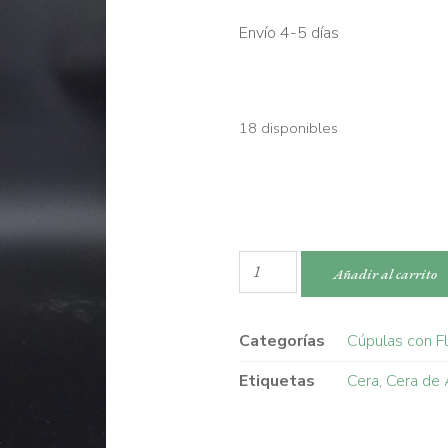
Envío 4-5 días
18 disponibles
Añadir al carrito
Categorías
Cúpulas con F
Etiquetas
Cera
,
Cera de 