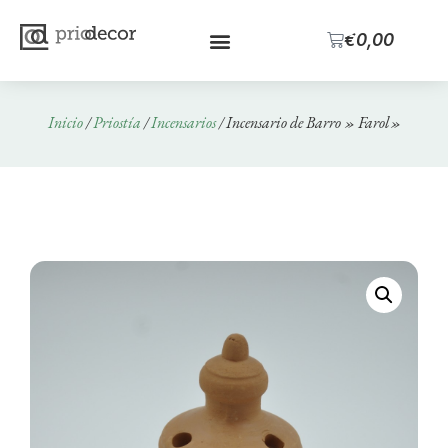
0
€
0,00
Inicio
/
Priostía
/
Incensarios
/ Incensario de Barro » Farol»