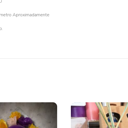
0
iñametro Aproximadamente
o.