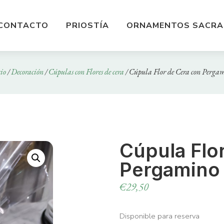
CONTACTO
PRIOSTÍA
ORNAMENTOS SACRA
cio
/
Decoración
/
Cúpulas con Flores de cera
/ Cúpula Flor de Cera con Perga
Cúpula Flo
Pergamino
€
29,50
Disponible para reserva