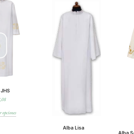
 JHS
,08
r opciones
Alba Lisa
Alba S